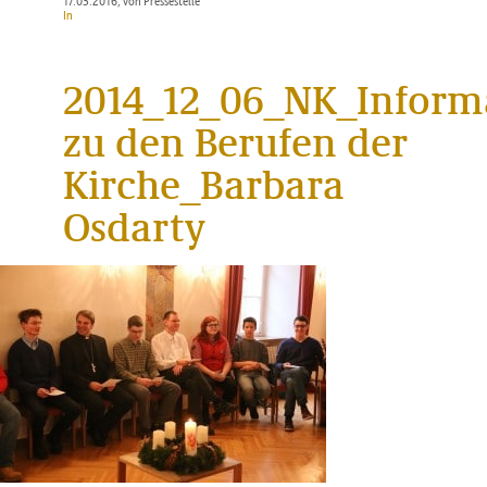
17.03.2016
, von Pressestelle
In
2014_12_06_NK_Inform
zu den Berufen der
Kirche_Barbara
Osdarty