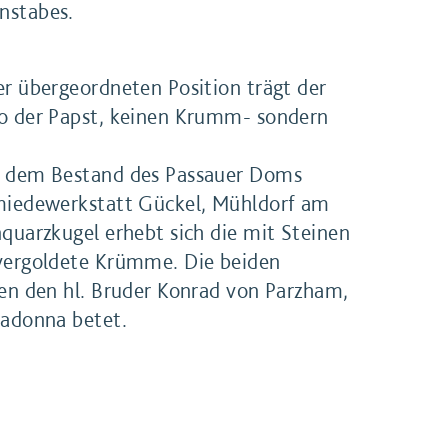
nstabes.
er übergeordneten Position trägt der
so der Papst, keinen Krumm- sondern
s dem Bestand des Passauer Doms
hmiedewerkstatt Gückel, Mühldorf am
nquarzkugel erhebt sich die mit Steinen
 vergoldete Krümme. Die beiden
gen den hl. Bruder Konrad von Parzham,
Madonna betet.