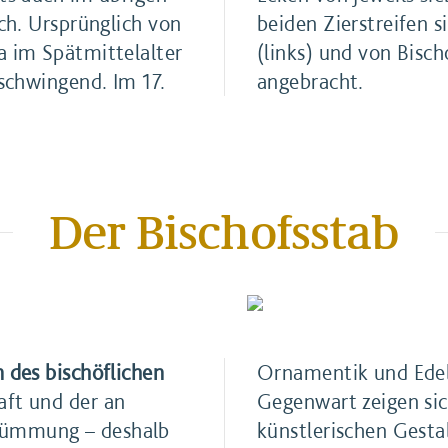
ich. Ursprünglich von
beiden Zierstreifen 
a im Spätmittelalter
(links) und von Bisch
sschwingend. Im 17.
angebracht.
Der Bischofsstab
 des bischöflichen
Ornamentik und Edelsteinen ve
aft und der an
Gegenwart zeigen sic
g – deshalb
künstlerischen Gestal