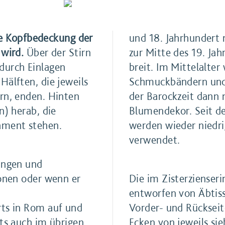
che Kopfbedeckung der
und 18. Jahrhundert 
 wird.
Über der Stirn
zur Mitte des 19. Jah
durch Einlagen
breit. Im Mittelalter
Schmuckbändern und f
rn, enden. Hinten
der Barockzeit dann 
n) herab, die
Blumendekor. Seit d
eue Testament stehen.
werden wieder niedri
verwendet.
ßungen und
ionen oder wenn er
Die im Zisterzienser
entworfen von Äbtissi
rts in Rom auf und
Vorder- und Rückseite
rts auch im übrigen
Ecken von jeweils sie