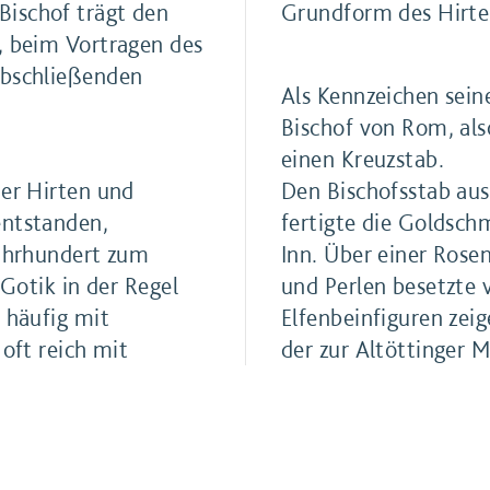
Bischof trägt den
Grundform des Hirte
, beim Vortragen des
abschließenden
Als Kennzeichen sein
Bischof von Rom, al
einen Kreuzstab.
der Hirten und
Den Bischofsstab au
entstanden,
fertigte die Goldsc
Jahrhundert zum
Inn. Über einer Rose
 Gotik in der Regel
und Perlen besetzte
 häufig mit
Elfenbeinfiguren zei
 oft reich mit
der zur Altöttinger 