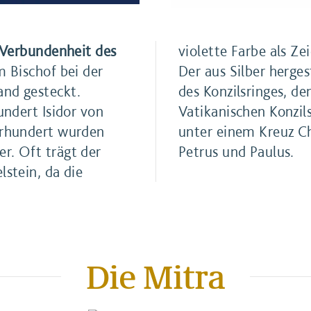
e Verbundenheit des
violette Farbe als Ze
 Bischof bei der
Der aus Silber herges
and gesteckt.
des Konzilsringes, d
undert Isidor von
Vatikanischen Konzils
ahrhundert wurden
unter einem Kreuz Ch
r. Oft trägt der
Petrus und Paulus.
lstein, da die
Die Mitra