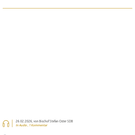
BEITRAG ANSEHEN
26.02.2026
, von Bischof Stefan Oster SDB
In Audio , 1 Kommentar