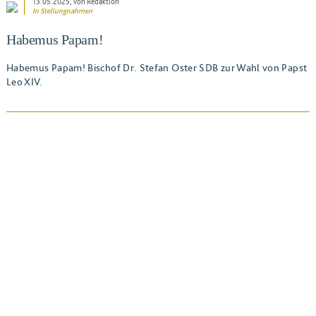
13.05.2025
, von Redaktion
In
Stellungnahmen
Habemus Papam!
Habemus Papam! Bischof Dr. Stefan Oster SDB zur Wahl von Papst
Leo XIV.
BEITRAG ANSEHEN