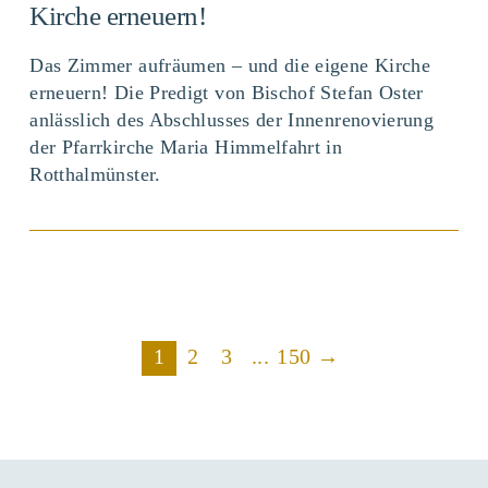
Kirche erneuern!
Das Zimmer aufräumen – und die eigene Kirche
erneuern! Die Predigt von Bischof Stefan Oster
anlässlich des Abschlusses der Innenrenovierung
der Pfarrkirche Maria Himmelfahrt in
Rotthalmünster.
BEITRAG ANSEHEN
1
2
3
...
150
→