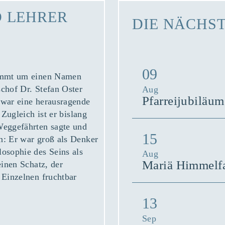
D LEHRER
DIE NÄCHS
09
kommt um einen Namen
schof Dr. Stefan Oster
Aug
Pfarreijubiläum
 war eine herausragende
 Zugleich ist er bislang
Weggefährten sagte und
15
n: Er war groß als Denker
losophie des Seins als
Aug
Mariä Himmelfah
einen Schatz, der
 Einzelnen fruchtbar
13
Sep