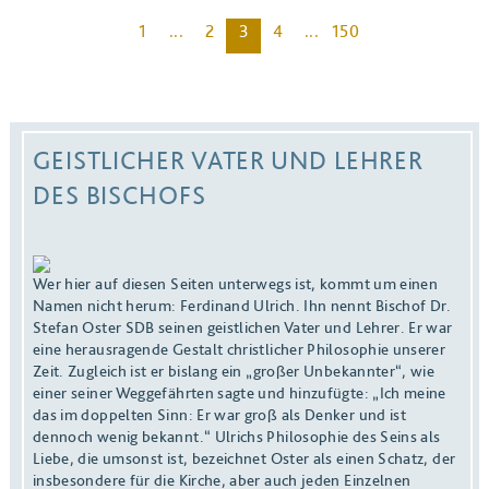
1
...
2
3
4
...
150
BEITRAG ANSEHEN
GEISTLICHER VATER UND LEHRER
DES BISCHOFS
Wer hier auf diesen Seiten unterwegs ist, kommt um einen
Namen nicht herum: Ferdinand Ulrich. Ihn nennt Bischof Dr.
Stefan Oster SDB seinen geistlichen Vater und Lehrer. Er war
eine herausragende Gestalt christlicher Philosophie unserer
Zeit. Zugleich ist er bislang ein „großer Unbekannter“, wie
einer seiner Weggefährten sagte und hinzufügte: „Ich meine
das im doppelten Sinn: Er war groß als Denker und ist
dennoch wenig bekannt.“ Ulrichs Philosophie des Seins als
Liebe, die umsonst ist, bezeichnet Oster als einen Schatz, der
insbesondere für die Kirche, aber auch jeden Einzelnen