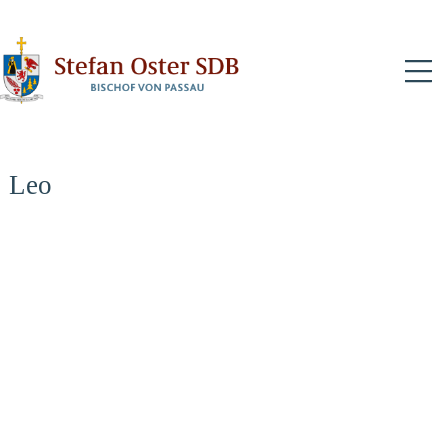
N
Leo