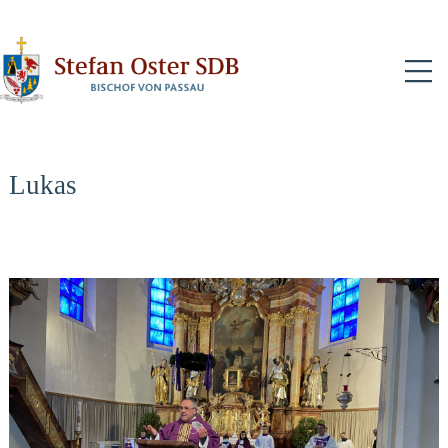
N
Lukas