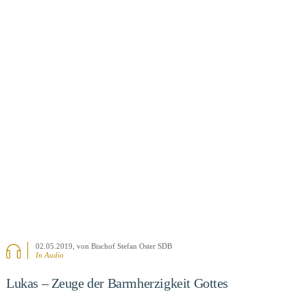
BEITRAG ANSEHEN
02.05.2019
, von Bischof Stefan Oster SDB
In Audio
Lukas – Zeuge der Barmherzigkeit Gottes