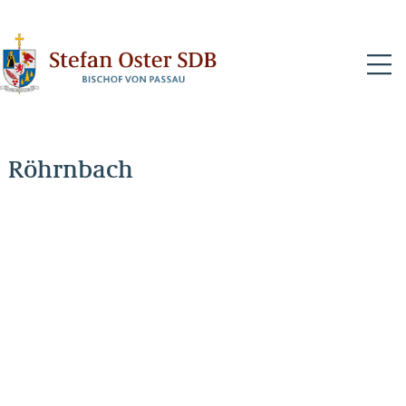
N
Röhrnbach