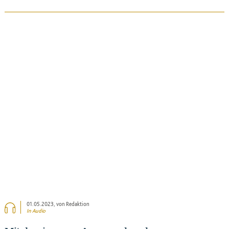
BEITRAG ANSEHEN
01.05.2023
, von Redaktion
In Audio