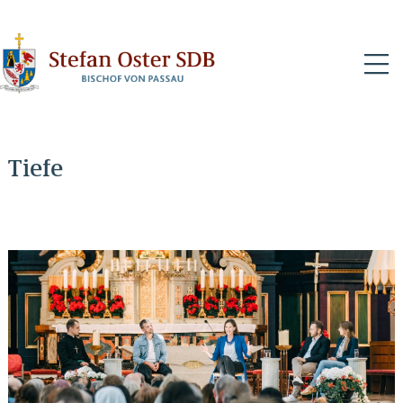
N
Tiefe