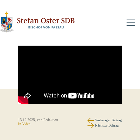
N
13.12.2025
, von Redaktion
Vorheriger Beitrag
In
Video
Nächster Beitrag