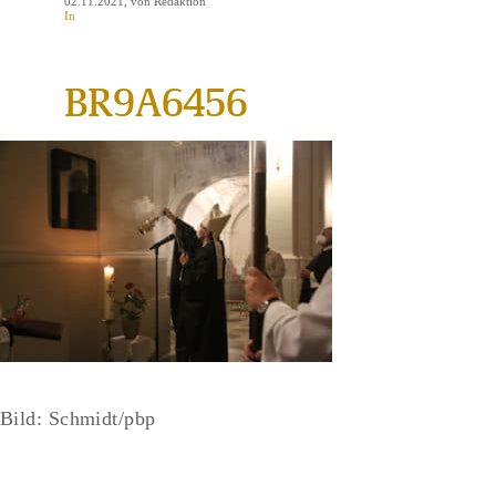
02.11.2021
, von Redaktion
In
BR9A6456
Bild: Schmidt/pbp