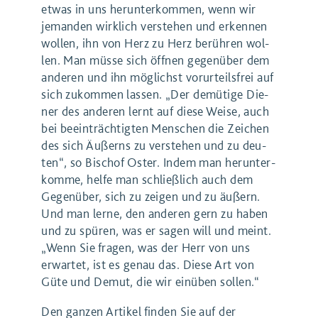
etwas in uns her­un­ter­kom­men, wenn wir
jeman­den wirk­lich ver­ste­hen und erken­nen
wol­len, ihn von Herz zu Herz berüh­ren wol­
len. Man müs­se sich öff­nen gegen­über dem
ande­ren und ihn mög­lichst vor­ur­teils­frei auf
sich zukom­men las­sen. ​
„
Der demü­ti­ge Die­
ner des ande­ren lernt auf die­se Wei­se, auch
bei beein­träch­tig­ten Men­schen die Zei­chen
des sich Äußerns zu ver­ste­hen und zu deu­
ten“, so Bischof Oster. Indem man her­un­ter­
kom­me, hel­fe man schließ­lich auch dem
Gegen­über, sich zu zei­gen und zu äußern.
Und man ler­ne, den ande­ren gern zu haben
und zu spü­ren, was er sagen will und meint. ​
„
Wenn Sie fra­gen, was der Herr von uns
erwar­tet, ist es genau das. Die­se Art von
Güte und Demut, die wir ein­üben sollen.“
Den ganzen Artikel finden Sie auf der