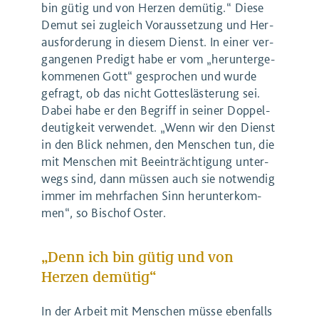
bin gütig und von Her­zen demü­tig.“ Die­se
Demut sei zugleich Vor­aus­set­zung und Her­
aus­for­de­rung in die­sem Dienst. In einer ver­
gan­ge­nen Pre­digt habe er vom ​
„
her­un­ter­ge­
kom­me­nen Gott“ gespro­chen und wur­de
gefragt, ob das nicht Got­tes­läs­te­rung sei.
Dabei habe er den Begriff in sei­ner Dop­pel­
deu­tig­keit ver­wen­det. ​
„
Wenn wir den Dienst
in den Blick neh­men, den Men­schen tun, die
mit Men­schen mit Beein­träch­ti­gung unter­
wegs sind, dann müs­sen auch sie not­wen­dig
immer im mehr­fa­chen Sinn her­un­ter­kom­
men“, so Bischof Oster.
„Denn ich bin gütig und von
Herzen demütig“
In der Arbeit mit Men­schen müs­se eben­falls