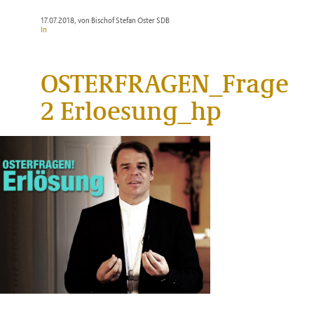
17.07.2018
, von Bischof Stefan Oster SDB
In
OSTERFRAGEN_Frage
2 Erloesung_hp