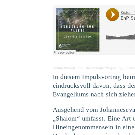
Bistum Passau
·
BnP-Sakramente: Vergebung für alles
In diesem Impulsvortrag beim
eindrucksvoll davon, dass de
Evangeliums nach sich ziehe
Ausgehend vom Johannesevang
„Shalom“ umfasst. Eine Art u
Hineingenommensein in eine h