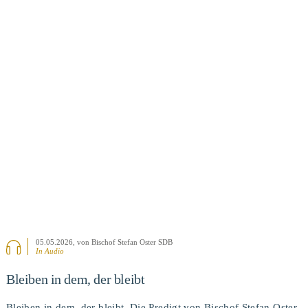
BEITRAG ANSEHEN
05.05.2026
, von Bischof Stefan Oster SDB
In Audio
Bleiben in dem, der bleibt
Bleiben in dem, der bleibt. Die Predigt von Bischof Stefan Oster