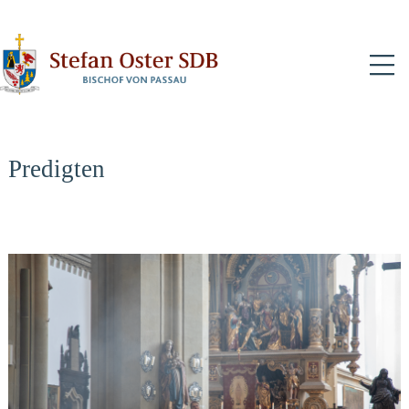
N
Predigten