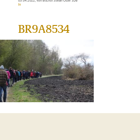
03.04.2022
, von Bischof Stefan Oster SDB
In
BR9A8534