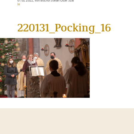
01.02.2022
, von Bischof Stefan Oster SDB
In
220131_Pocking_16