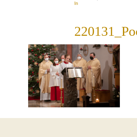
In
220131_Po