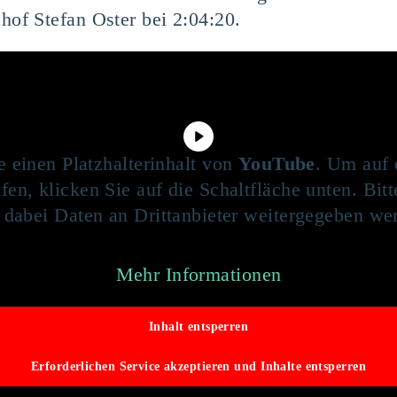
hof Stefan Oster bei 2:04:20.
e einen Platzhalterinhalt von
YouTube
. Um auf 
fen, klicken Sie auf die Schaltfläche unten. Bit
 dabei Daten an Drittanbieter weitergegeben we
Mehr Informationen
Inhalt entsperren
Erforderlichen Service akzeptieren und Inhalte entsperren