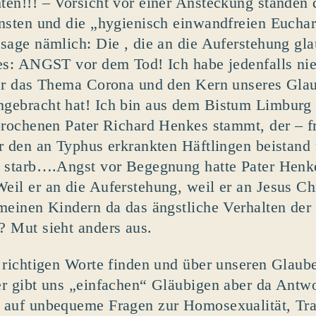
en!!! – Vorsicht vor einer Ansteckung standen
nsten und die „hygienisch einwandfreien Euchari
sage nämlich: Die , die an die Auferstehung gl
es: ANGST vor dem Tod! Ich habe jedenfalls ni
er das Thema Corona und den Kern unseres Glau
ebracht hat! Ich bin aus dem Bistum Limburg 
prochenen Pater Richard Henkes stammt, der – f
r den an Typhus erkrankten Häftlingen beistand 
 starb….Angst vor Begegnung hatte Pater Henkes
il er an die Auferstehung, weil er an Jesus Chr
meinen Kindern da das ängstliche Verhalten der 
 Mut sieht anders aus.
 richtigen Worte finden und über unseren Glaub
r gibt uns „einfachen“ Gläubigen aber da Antwo
auf unbequeme Fragen zur Homosexualität, Tran