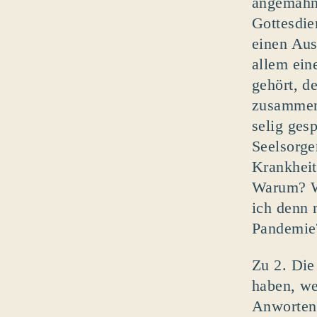
angemahnt
Gottesdie
einen Aus
allem ein
gehört, d
zusammeng
selig ges
Seelsorge
Krankheit
Warum? We
ich denn 
Pandemie?
Zu 2. Die
haben, we
Anworten 