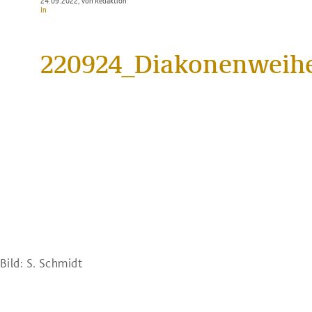
24.09.2022
, von Redaktion
In
220924_Diakonenweih
Bild: S. Schmidt