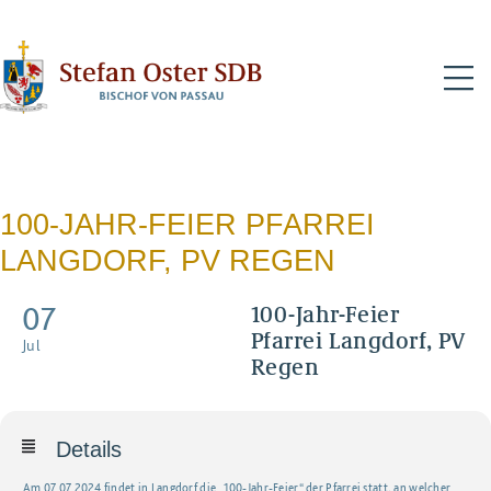
N
100-JAHR-FEIER PFARREI
LANGDORF, PV REGEN
07
100-Jahr-Feier
Pfarrei Langdorf, PV
Jul
Regen
Details
Am 07.07.2024 findet in Langdorf die „100-Jahr-Feier“ der Pfarrei statt, an welcher