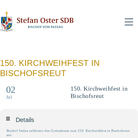
N
150. KIRCHWEIHFEST IN
BISCHOFSREUT
02
150. Kirchweihfest in
Bischofsreut
Jul
Details
Bischof Stefan zelebriert den Gottesdienst zum 150. Kirchweihfest in Bischofsreut
mit.