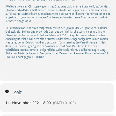
„Weltweit werden Christen wegen ihres Glaubens diskriminiert und verfolgt“, erklärt
„Kirche-in-Not“-Geschäftsführer Florian Ripka das Anliegen des Gebetsabends. Um
auf diese Not aufmerksam zu machen, werde der Dom an diesem Abend von innen rot
angestrahlt. „Wir wollen unseren Glaubensgeschwistern eine Stimme geben und für
sie beten“, sagt Ripka.
Musikalisch und inhaltlich mitgestaltet wird der „Abend der Zeugen“ vom Passauer
Gebetskreis „Believe and pray“. Als Gast aus der Weltkirche spricht der koptische
Christ Kerols Lindemann. Er hat an Silvester 2010 in Ägypten einen islamistischen
Anschlag überlebt, bei dem seine Mutter und weitere Angehörige ums Leben kamen.
Heute lebt er in Deutschland und setzt sich für interreligiöse Versöhnung ein. Nach
dem „Glaubenszeugen“ gibt der Passauer Bischof Prof. Dr. Stefan Oster einen
geistlichen Impuls, bevor die eigentliche Gebetszeit mit musikalischer Begleitung,
Stille und Fürbitte beginnt. Der „Abend der Zeugen“ im Passauer Dom startet um 18
Uhr und endet gegen 19.30 Uhr.
Zeit
14. November 2021
18:00
(GMT+01:00)