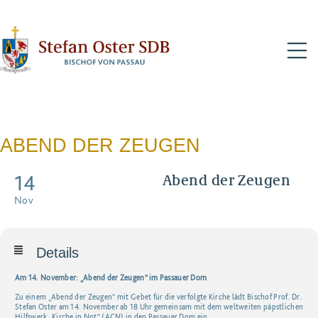
N
ABEND DER ZEUGEN
14
Abend der Zeugen
Nov
Details
Am 14. November: „Abend der Zeugen“ im Passauer Dom
Zu einem „Abend der Zeugen“ mit Gebet für die verfolgte Kirche lädt Bischof Prof. Dr.
Stefan Oster am 14. November ab 18 Uhr gemeinsam mit dem weltweiten päpstlichen
Hilfswerk „Kirche in Not“ (ACN) in den Passauer Dom ein.