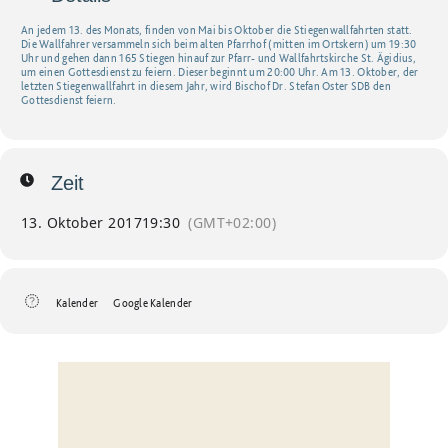
An jedem 13. des Monats, finden von Mai bis Oktober die Stiegenwallfahrten statt.
Die Wallfahrer versammeln sich beim alten Pfarrhof (mitten im Ortskern) um 19:30
Uhr und gehen dann 165 Stiegen hinauf zur Pfarr- und Wallfahrtskirche St. Ägidius,
um einen Gottesdienst zu feiern. Dieser beginnt um 20:00 Uhr. Am 13. Oktober, der
letzten Stiegenwallfahrt in diesem Jahr, wird Bischof Dr. Stefan Oster SDB den
Gottesdienst feiern.
Zeit
13. Oktober 2017
19:30
(GMT+02:00)
Kalender
Google Kalender