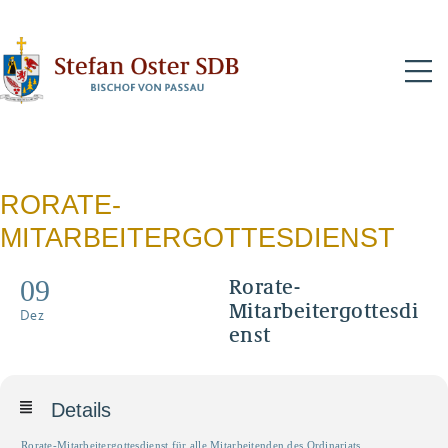
N
RORATE-
MITARBEITERGOTTESDIENST
09
Rorate-
Mitarbeitergottesdi
Dez
enst
Details
Rorate-Mitarbeitergottesdienst für alle Mitarbeitenden des Ordinariats