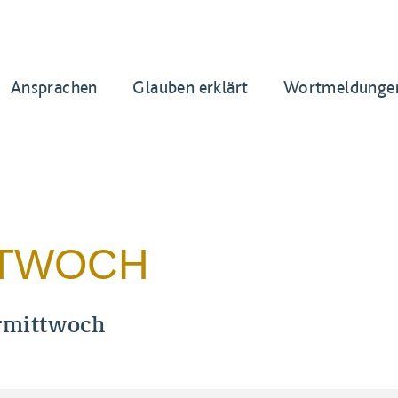
Ansprachen
Glauben erklärt
Wortmeldunge
TTWOCH
rmittwoch
lgottesdienst mit Aschenauflegung