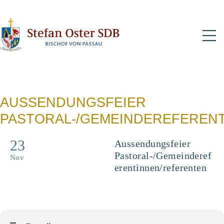
N
AUSSENDUNGSFEIER
PASTORAL-/GEMEINDEREFEREN
23
Aussendungsfeier
Pastoral-/Gemeinderef
Nov
erentinnen/referenten
Für Gemeinde- und
Pastoralreferenten