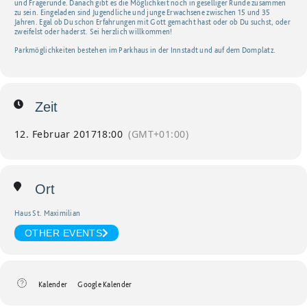
und Fragerunde. Danach gibt es die Möglichkeit noch in geselliger Runde zusammen
zu sein. Eingeladen sind Jugendliche und junge Erwachsene zwischen 15 und 35
Jahren. Egal ob Du schon Erfahrungen mit Gott gemacht hast oder ob Du suchst, oder
zweifelst oder haderst. Sei herzlich willkommen!
Parkmöglichkeiten bestehen im Parkhaus in der Innstadt und auf dem Domplatz.
Zeit
12. Februar 2017
18:00
(GMT+01:00)
Ort
Haus St. Maximilian
OTHER EVENTS
Kalender
Google Kalender