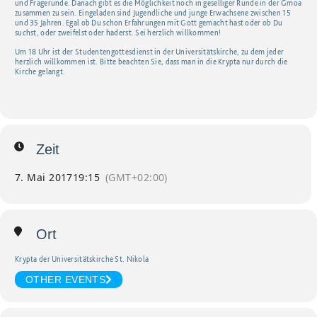
und Fragerunde. Danach gibt es die Möglichkeit noch in geselliger Runde in der Gmoa
zusammen zu sein. Eingeladen sind Jugendliche und junge Erwachsene zwischen 15
und 35 Jahren. Egal ob Du schon Erfahrungen mit Gott gemacht hast oder ob Du
suchst, oder zweifelst oder haderst. Sei herzlich willkommen!
Um 18 Uhr ist der Studentengottesdienst in der Universitätskirche, zu dem jeder
herzlich willkommen ist. Bitte beachten Sie, dass man in die Krypta nur durch die
Kirche gelangt.
Zeit
7. Mai 2017
19:15
(GMT+02:00)
Ort
Krypta der Universitätskirche St. Nikola
OTHER EVENTS