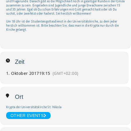
und Fragerunde. Danach gibt es die Möglichkeit noch in geselliger Runde in der Gmoa
zusammen zu sein. Eingeladen sind Jugendliche und junge Erwachsene zwischen 15
und 35 Jahren. Egal ob Du schon Erfahrungen mit Gott gemacht hast oder ob Du
suchst, oder zweifelst oder haderst. Sei herzlich willkommen!
Um 18 Uhr ist der Studentengottesdienst in der Universitätskirche, zu dem jeder
herzlich willkommen ist. Bitte beachten Sie, dass man in die Krypta nur durch die
Kirche gelangt.
Zeit
1. Oktober 2017
19:15
(GMT+02:00)
Ort
Krypta der Universitätskirche St. Nikola
OTHER EVENTS