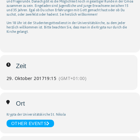
und Fragerunde. Danach gibt es die Möglichkeit noch in geselliger Runde in der Gmoa
zusammen zu sein. Eingeladen sind Jugendliche und junge Erwachsene zwischen 15
und 35 Jahren. Egal ob Du schon Erfahrungen mit Gott gemacht hast oder ob Du
suchst, oder zweifelst oder haderst. Sei herzlich willkommen!
Um 18 Uhr ist der Studentengottesdienst in der Universitätskirche, zu dem jeder
herzlich willkommen ist. Bitte beachten Sie, dass man in die Krypta nur durch die
Kirche gelangt.
Zeit
29. Oktober 2017
19:15
(GMT+01:00)
Ort
Krypta der Universitätskirche St. Nikola
OTHER EVENTS