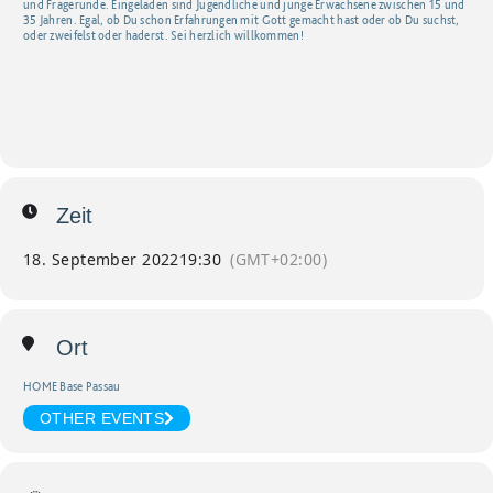
und Fragerunde. Eingeladen sind Jugendliche und junge Erwachsene zwischen 15 und
35 Jahren. Egal, ob Du schon Erfahrungen mit Gott gemacht hast oder ob Du suchst,
oder zweifelst oder haderst. Sei herzlich willkommen!
Zeit
18. September 2022
19:30
(GMT+02:00)
Ort
HOME Base Passau
OTHER EVENTS