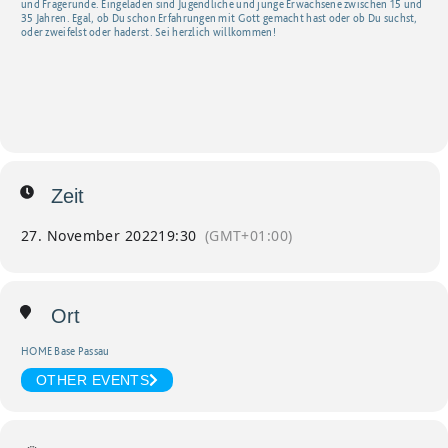
und Fragerunde. Eingeladen sind Jugendliche und junge Erwachsene zwischen 15 und
35 Jahren. Egal, ob Du schon Erfahrungen mit Gott gemacht hast oder ob Du suchst,
oder zweifelst oder haderst. Sei herzlich willkommen!
Zeit
27. November 2022
19:30
(GMT+01:00)
Ort
HOME Base Passau
OTHER EVENTS