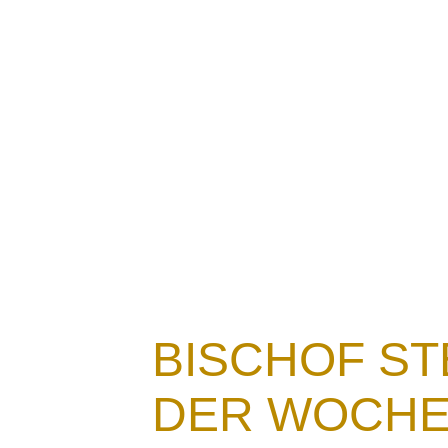
Aktuelles
BISCHOF ST
DER WOCHE 