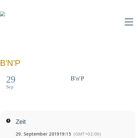
N
B'N'P
29
B'n'P
Believe and Pray - für
Sep
Jugendliche und Erwachsene
bis 35 Jahre
Zeit
29. September 2019
19:15
(GMT+02:00)