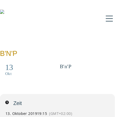
N
B'N'P
13
B'n'P
Believe and Pray - für
Okt
Jugendliche und Erwachsene
bis 35 Jahre
Zeit
13. Oktober 2019
19:15
(GMT+02:00)