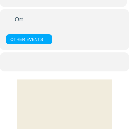
Ort
Krypta der Universitätskirche St. Nikola
OTHER EVENTS
Kalender
Google Kalender
KOMMENTIEREN