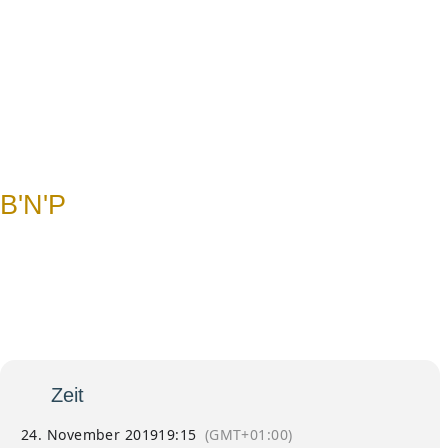
N
B'N'P
24
B'n'P
Believe and Pray - für
Nov
Jugendliche und Erwachsene
bis 35 Jahre
Zeit
24. November 2019
19:15
(GMT+01:00)