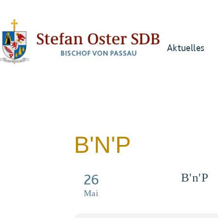
Aktuelles
B'N'P
26
B'n'P
Believe a
Mai