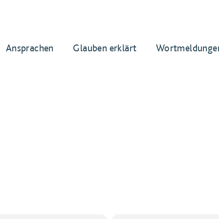
Ansprachen
Glauben erklärt
Wortmeldunge
nd Pray - für Jugendliche und Erwachsene bis 35 Jahre