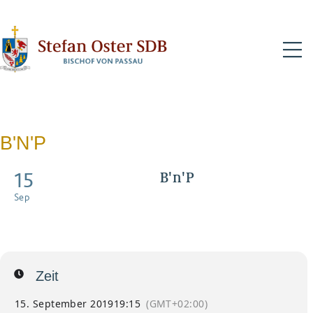
N
B'N'P
15
B'n'P
Believe and Pray - für
Sep
Jugendliche und Erwachsene
bis 35 Jahre
Zeit
15. September 2019
19:15
(GMT+02:00)