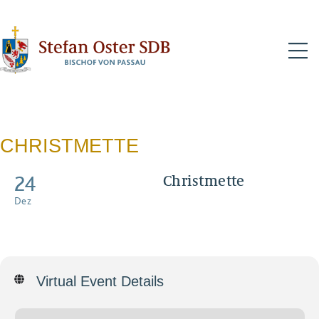
N
CHRISTMETTE
24
Christmette
Mit Livestream über
Dez
NiederbayernTV und Web -
Wiederhoung um 22.00 Uhr
Virtual Event Details