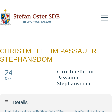
N
CHRISTMETTE IM PASSAUER
STEPHANSDOM
24
Christmette im
Passauer
Dez
Stephansdom
Details
Pon­ti­fi­kal­amt mit Bischof Dr. Ste­fan Oster SDB aus dem Hohen Dom St. Ste­phan zu