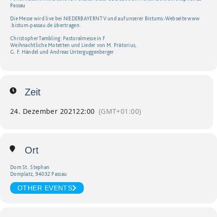
Passau
Die Mes­se wird live bei NIE­DER­BAY­ERN TV und auf unse­rer Bis­­­tums-Web­­­sei­­­te www​
.bis​tum​-pas​sau​.de über­tra­gen.
Chris­to­pher Tamb­ling: Pas­tor­al­mes­se in F
Weih­nacht­li­che Motet­ten und Lie­der von M. Prä­to­ri­us,
G. F. Hän­del und Andre­as Unterguggenberger
Zeit
24. Dezember 2021
22:00
(GMT+01:00)
Ort
Dom St. Stephan
Domplatz, 94032 Passau
OTHER EVENTS