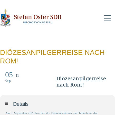
N
DIÖZESANPILGERREISE NACH
ROM!
05
11
Diözesanpilgerreise
Sep
nach Rom!
Details
Am 5. September 2025 brechen die Teilnehmerinnen und Teilnehmer der