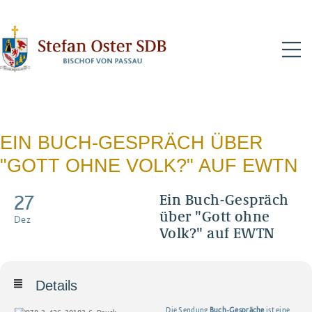
N
EIN BUCH-GESPRÄCH ÜBER
"GOTT OHNE VOLK?" AUF EWTN
27
Ein Buch-Gespräch
über "Gott ohne
Dez
Volk?" auf EWTN
Details
Die Sendung
Buch-Gespräche
ist eine