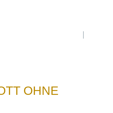
Search
n
Zur Person
Publikationen
OTT OHNE