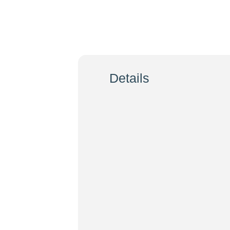
25
Ein Bu
Dez
Details
D
A
Volk? Die Kirche und die Krise des Gl
Zeit
25. Dezember 2016
17:30
(GMT+0