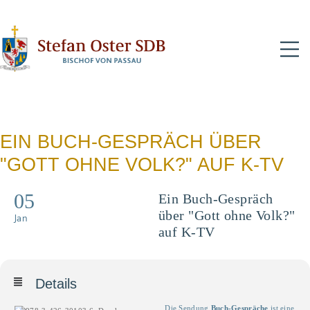
N
EIN BUCH-GESPRÄCH ÜBER
"GOTT OHNE VOLK?" AUF K-TV
05
Ein Buch-Gespräch
über "Gott ohne Volk?"
Jan
auf K-TV
Details
Die Sendung
Buch-Gespräche
ist eine