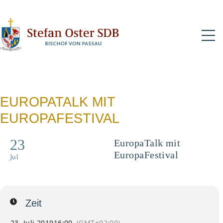
N
EUROPATALK MIT
EUROPAFESTIVAL
23
EuropaTalk mit
EuropaFestival
Jul
Talkrunde
Zeit
23. Juli 2019
16:00
(GMT+02:00)