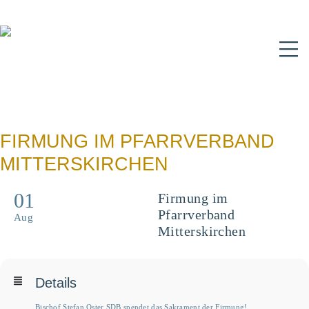
N
FIRMUNG IM PFARRVERBAND
MITTERSKIRCHEN
01
Firmung im
Pfarrverband
Aug
Mitterskirchen
Details
Bischof Stefan Oster SDB spendet das Sakrament der Firmung!