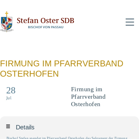
N
FIRMUNG IM PFARRVERBAND
OSTERHOFEN
28
Firmung im
Pfarrverband
Jul
Osterhofen
Details
Bischof Stefan spendet im Pfarrverband Osterhofen das Sakrament der Firmung.