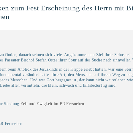
en zum Fest Erscheinung des Herrn mit Bi
hen
zu finden, danach sehnen sich viele. Angekommen am Ziel ihrer Sehnsucht si
r Passauer Bischof Stefan Oster ihrer Spur auf der Suche nach sinnvollen
em beim Anblick des Jesuskinds in der Krippe erlebt hatten, war eine Stern
 fundamental verändert hatte. Ihre Art, den Menschen auf ihrem Weg zu be
t jedes Menschen. Und wer Gott begegnet ist, der kann nicht weiterleben wi
iebe allen vermitteln, die klein, schwach und hilfsbedürftig sind.
zur Sendung
Zeit und Ewigkeit im BR Fersnehen.
R Fernsehen